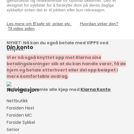
gjenbrukbar og reflekterende for optimal sikkerhet. Den er
designet for syklister for å beskytte dem på deres daglge
sykkeltur enten det er til jobben eller kun rekreasjon.
Les mere om B'safe str, priser etc.
Hvordan virker den?
Til video siden
NYHET: Nå kan du også betale med VIPPS ved
Din konto
utsjekk.
Vi er nå også knyttet opp mot Klarna sine
Mine bestillinger
betalingsløsninger slik at du kan handle varer, få de
Mine opplysninger
hjem og betale etterhvert eller del opp beløpet i
Logg inn
mere komfortable avdrag.
Navigasjon
Delbetal og samle alle kjøp med
Klarna Konto
Nettbutikk
Forsiden Hest
Forsiden MC
Forside Sykkel
Senior