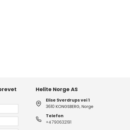
brevet
Helite Norge AS
Elise Sverdrups vei 1
3610 KONGSBERG, Norge
Telefon
+4790632191