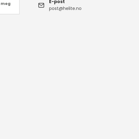
E-post
e meg
post@helite.no