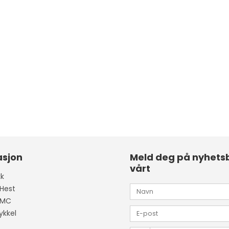
asjon
Meld deg på nyhets
vårt
kk
 Hest
 MC
ykkel