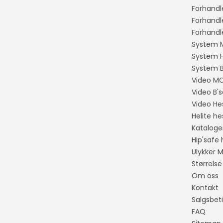
Forhandl
Forhandl
Forhandl
System 
System 
System B
Video M
Video B'
Video He
Helite he
Kataloge
Hip'safe
Ulykker 
Størrelse
Om oss
Kontakt
Salgsbet
FAQ