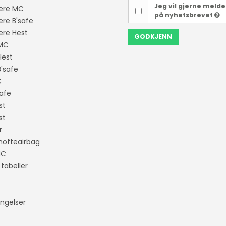
Jeg vil gjerne meld
ere MC
på nyhetsbrevet
ere B'safe
ere Hest
GODKJENN
MC
Hest
'safe
C
safe
st
st
r
 hofteairbag
MC
 tabeller
ingelser