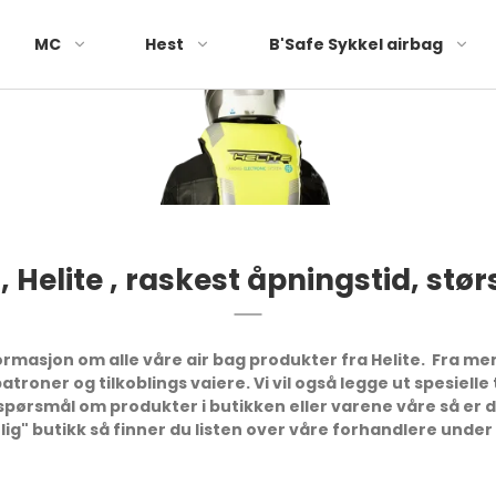
MC
Hest
B'Safe Sykkel airbag
Air-jacket farger
 Helite , raskest åpningstid, stø
ormasjon om alle våre air bag produkter fra Helite. Fra me
atroner og tilkoblings vaiere. Vi vil også legge ut spesiell
spørsmål om produkter i butikken eller varene våre så er d
tlig" butikk så finner du listen over våre forhandlere unde