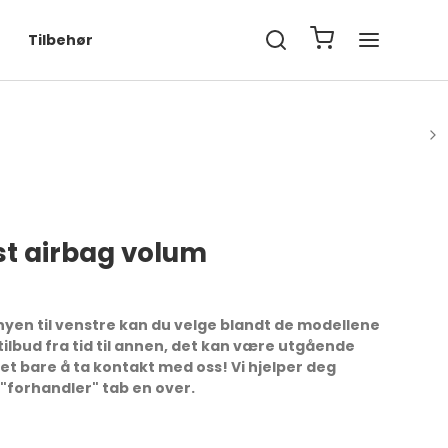
Tilbehør
rst airbag volum
nyen til venstre kan du velge blandt de modellene
e tilbud fra tid til annen, det kan være utgående
et bare å ta kontakt med oss! Vi hjelper deg
r "forhandler" tab en over.