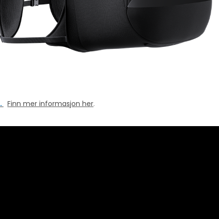
.
Finn mer informasjon her
.