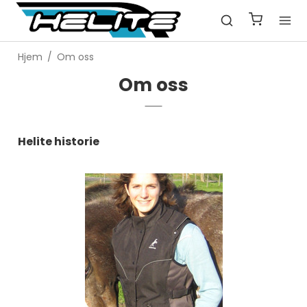
Hjem
/
Om oss
Om oss
Helite historie