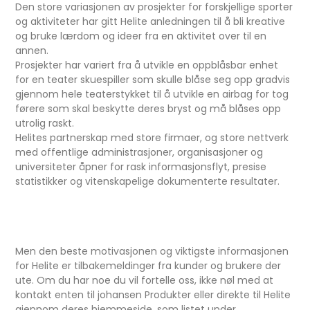
Den store variasjonen av prosjekter for forskjellige sporter
og aktiviteter har gitt Helite anledningen til å bli kreative
og bruke lærdom og ideer fra en aktivitet over til en
annen.
Prosjekter har variert fra å utvikle en oppblåsbar enhet
for en teater skuespiller som skulle blåse seg opp gradvis
gjennom hele teaterstykket til å utvikle en airbag for tog
førere som skal beskytte deres bryst og må blåses opp
utrolig raskt.
Helites partnerskap med store firmaer, og store nettverk
med offentlige administrasjoner, organisasjoner og
universiteter åpner for rask informasjonsflyt, presise
statistikker og vitenskapelige dokumenterte resultater.
Men den beste motivasjonen og viktigste informasjonen
for Helite er tilbakemeldinger fra kunder og brukere der
ute. Om du har noe du vil fortelle oss, ikke nøl med at
kontakt enten til johansen Produkter eller direkte til Helite
gjennom deres hjemmeside, som listet under.