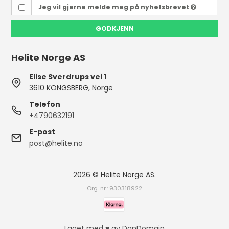
Jeg vil gjerne melde meg på nyhetsbrevet
GODKJENN
Helite Norge AS
Elise Sverdrups vei 1
3610 KONGSBERG, Norge
Telefon
+4790632191
E-post
post@helite.no
2026 © Helite Norge AS.
Org. nr.: 930318922
Laget med ♥ av DanDomain