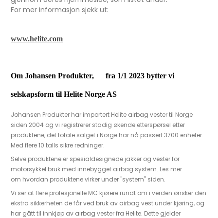
For mer informasjon sjekk ut:
www.helite.com
Om Johansen Produkter, fra 1/1 2023 bytter vi
selskapsform til Helite Norge AS
Johansen Produkter har importert Helite airbag vester til Norge
siden 2004 og vi registrerer stadig økende etterspørsel etter
produktene, det totale salget i Norge har nå passert 3700 enheter.
Med flere 10 talls sikre redninger.
Selve produktene er spesialdesignede jakker og vester for
motorsykkel bruk med innebygget airbag system. Les mer
om hvordan produktene virker under "system" siden.
Vi ser at flere profesjonelle MC kjørere rundt om i verden ønsker den
ekstra sikkerheten de får ved bruk av airbag vest under kjøring, og
har gått til innkjøp av airbag vester fra Helite. Dette gjelder