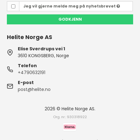
Jeg vil gjerne melde meg på nyhetsbrevet
GODKJENN
Helite Norge AS
Elise Sverdrups vei 1
3610 KONGSBERG, Norge
Telefon
+4790632191
E-post
post@helite.no
2026 © Helite Norge AS.
Org. nr.: 930318922